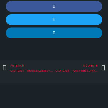
Share
on
facebook
Share
on
twitter
Share
on
linkedin
Prev
ANTERIOR
SIGUIENTE
CAO T2X14 – Mitología: Egipcios y Vikingos
CAO T2X16 – ¿Quién mató a JFK?…