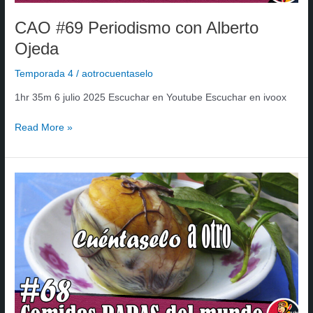
CAO #69 Periodismo con Alberto
Ojeda
Temporada 4
/
aotrocuentaselo
1hr 35m 6 julio 2025 Escuchar en Youtube Escuchar en ivoox
Read More »
CAO
#68
Comidas
RARAS
del
mundo